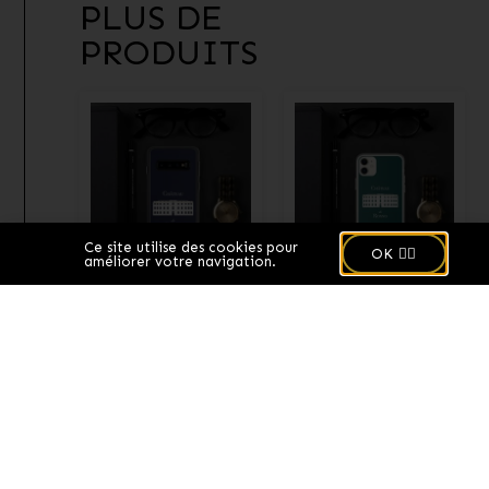
PLUS DE
PRODUITS
🍪
Ce site utilise des cookies pour
OK 👌🏻
améliorer votre navigation.
Coque Samsung –
Coque pour iPhone
Logo bleu
– Logo vert
14,50
€
14,50
€
Choix des options
Choix des options