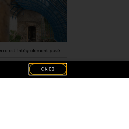
erre est intégralement posé
écembre 2019
OK 👌🏻
ous
À propos
L'association
Mentions légales