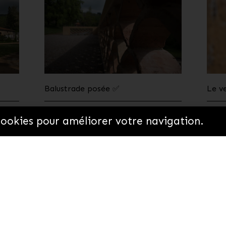
Balustrade posée ✅
Le v
8 février 2020
12 d
 cookies pour améliorer votre navigation.
eu
Venir
Rester avec n
oire
Venir à Ronno
Blog
urations en cours
Se loger
Boutique