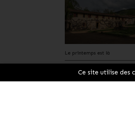
Le printemps est là
23 avril 2020
🍪
Ce site utilise des
Le li
L'hist
Resta