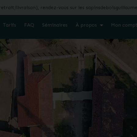
retrait/livraison), rendez-vous sur les sapinsdeboisguillaum
Tarifs
FAQ
Séminaires
À propos
Mon comp