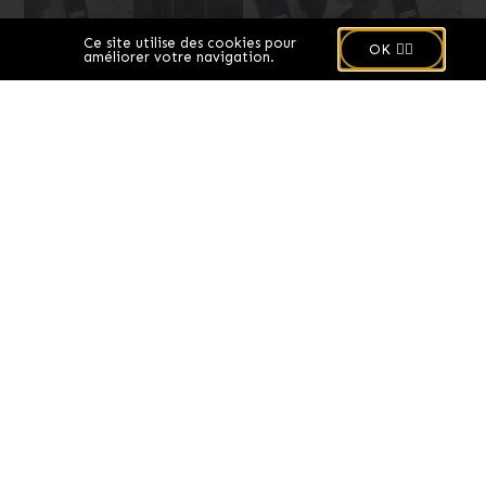
🍪
Ce site utilise des cookies pour
OK 👌🏻
améliorer votre navigation.
14,50
€
PLUS DE
PRODUITS
T-shirt foncé –
Sweat
Dos
personnalisable –