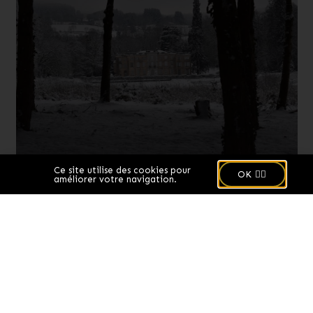
La forme extérieure actuelle du château date du
🍪
Ce site utilise des cookies pour
OK 👌🏻
début du XX° siècle.
améliorer votre navigation.
Un personnage
emblématique
Si l’architecture peut nous permettre de voyager
dans le temps, elle n’est pas la seule.